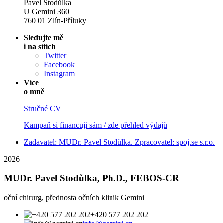
Pavel Stodůlka
U Gemini 360
760 01 Zlín-Příluky
Sledujte mě
i na sítích
Twitter
Facebook
Instagram
Více
o mně
Stručné CV
Kampaň si financuji sám / zde přehled výdajů
Zadavatel: MUDr. Pavel Stodůlka. Zpracovatel: spoj.se s.r.o.
2026
MUDr. Pavel Stodůlka, Ph.D., FEBOS-CR
oční chirurg, přednosta očních klinik Gemini
+420 577 202 202