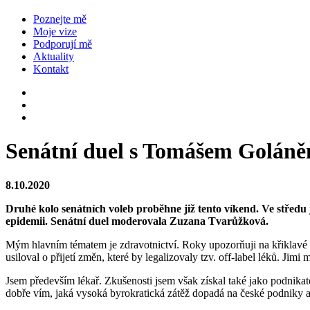
Poznejte mě
Moje vize
Podporují mě
Aktuality
Kontakt
Senátní duel s Tomášem Golán
8.10.2020
Druhé kolo senátních voleb proběhne již tento víkend. Ve střed
epidemii. Senátní duel moderovala Zuzana Tvarůžková.
Mým hlavním tématem je zdravotnictví. Roky upozorňuji na křiklavé p
usiloval o přijetí změn, které by legalizovaly tzv. off-label léků. Ji
Jsem především lékař. Zkušenosti jsem však získal také jako podnikat
dobře vím, jaká vysoká byrokratická zátěž dopadá na české podniky a 