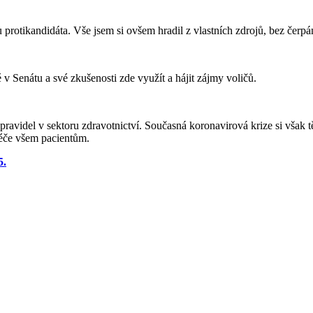
protikandidáta. Vše jsem si ovšem hradil z vlastních zdrojů, bez čerpá
v Senátu a své zkušenosti zde využít a hájit zájmy voličů.
pravidel v sektoru zdravotnictví. Současná koronavirová krize si však tě
péče všem pacientům.
5.