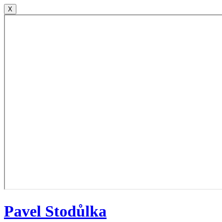
X
Pavel
Stodůlka