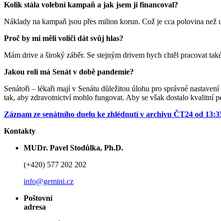
Kolik stála volební kampaň a jak jsem ji financoval?
Náklady na kampaň jsou přes milion korun. Což je cca polovina než u 
Proč by mi měli voliči dát svůj hlas?
Mám drive a široký záběr. Se stejným drivem bych chtěl pracovat také 
Jakou roli má Senát v době pandemie?
Senátoři – lékaři mají v Senátu důležitou úlohu pro správné nastavení 
tak, aby zdravotnictví mohlo fungovat. Aby se však dostalo kvalitní 
Záznam ze senátního duelu ke zhlédnutí v archivu ČT24 od 13:3
Kontakty
MUDr. Pavel Stodůlka, Ph.D.
(+420) 577 202 202
info@gemini.cz
Poštovní
adresa