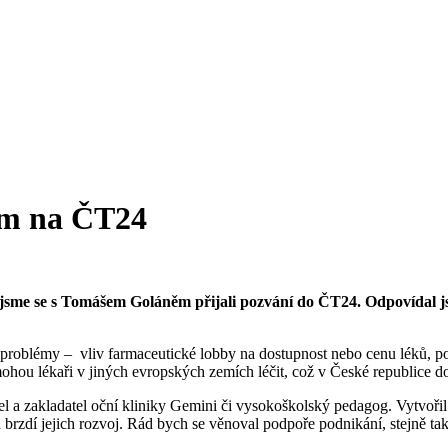
ěm na ČT24
u jsme se s Tomášem Goláněm přijali pozvání do ČT24. Odpovídal 
roblémy – vliv farmaceutické lobby na dostupnost nebo cenu léků, pot
mi mohou lékaři v jiných evropských zemích léčit, což v České republice
el a zakladatel oční kliniky Gemini či vysokoškolský pedagog. Vytvořil 
brzdí jejich rozvoj. Rád bych se věnoval podpoře podnikání, stejně tak