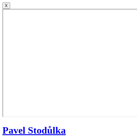
X
Pavel
Stodůlka