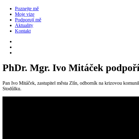
Poznejte mě
Moje vize
Podporují mě
Aktuality
Kontakt
PhDr. Mgr. Ivo Mitáček podpoří 
Pan Ivo Mitáček, zastupitel města Zlín, odborník na krizovou komuni
Stodůlku.