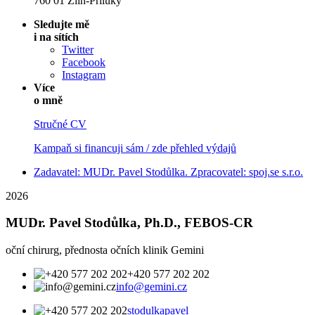
760 01 Zlín-Příluky
Sledujte mě
i na sítích
Twitter
Facebook
Instagram
Více
o mně
Stručné CV
Kampaň si financuji sám / zde přehled výdajů
Zadavatel: MUDr. Pavel Stodůlka. Zpracovatel: spoj.se s.r.o.
2026
MUDr. Pavel Stodůlka, Ph.D., FEBOS-CR
oční chirurg, přednosta očních klinik Gemini
+420 577 202 202
info@gemini.cz
stodulkapavel